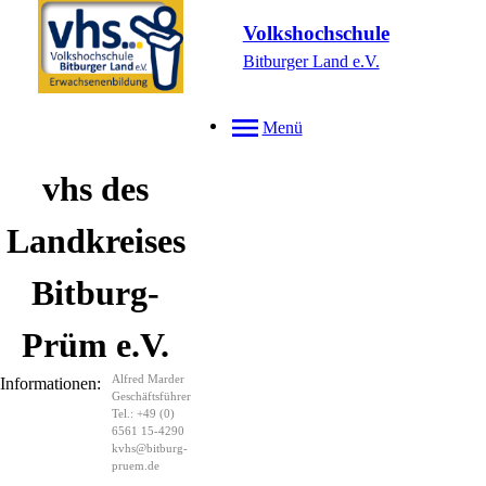
Volkshochschule
Bitburger Land e.V.
Menü
vhs des
Landkreises
Bitburg-
Prüm e.V.
Alfred Marder
Informationen:
Geschäftsführer
Tel.: +49 (0)
6561 15-4290
kvhs@bitburg-
pruem.de